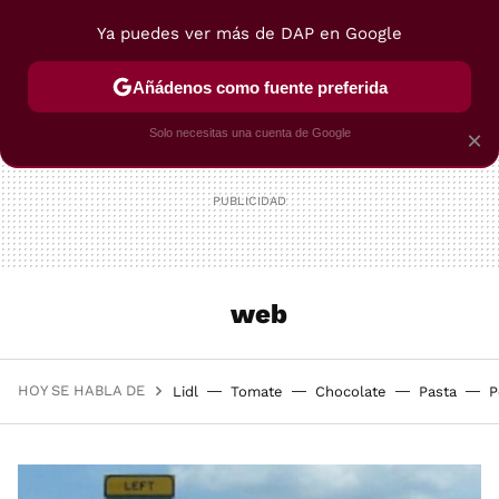
Ya puedes ver más de DAP en Google
MENÚ
NUEVO
Añádenos como fuente preferida
POSTRES
VIAJES
SELECCIÓN
VEGUI
Solo necesitas una cuenta de Google
×
web
HOY SE HABLA DE
Lidl
Tomate
Chocolate
Pasta
P