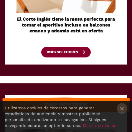
El Corte Inglés tiene la mesa perfecta para
Lid
tomar el aperitivo incluso en balcones
vitro
enanos y además está en oferta
añad
MÁS SELECCIÓN
DAP POSTRES
Utilizamos cookies de terceros para generar
estadísticas de audiencia y mostrar publicidad
×
personalizada analizando tu navegación. Si sigues
navegando estarás aceptando su uso.
Más información