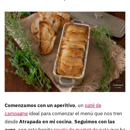
Comenzamos con un aperitivo
, un
paté de
campagne
ideal para comenzar el menú que nos tren
desde
Atrapada en mi cocina
.
Seguimos con las
aves
, con esta bonita
receta de magret de pato
que ha