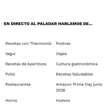
ats
tter
ebo
tub
agr
ere
boa
ok
mai
App
ok
e
am
st
rd
l
EN DIRECTO AL PALADAR HABLAMOS DE...
Recetas con Thermomix
Postres
Vegui
Viajes
Recetas de Aperitivos
Cultura gastronómica
Pollo
Recetas Saludables
Restaurantes
Amazon Prime Day junio
2026
Horno
Huevos