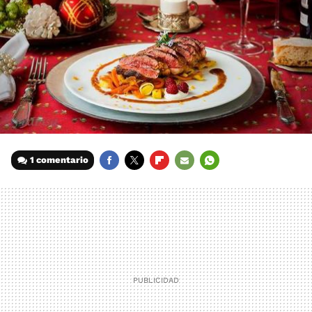
1 comentario
FACEBOOK
TWITTER
FLIPBOARD
E-
WHATSAPP
MAIL