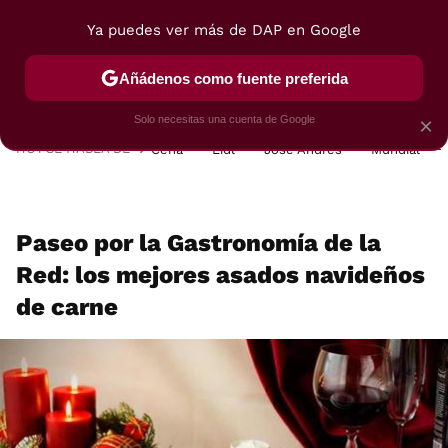
Ya puedes ver más de DAP en Google
MENÚ
NUEVO
Añádenos como fuente preferida
POSTRES
VIAJES
SELECCIÓN
VEGUI
Solo necesitas una cuenta de Google
×
HOY SE HABLA DE
Cena
Lidl
José Andrés
Mundial
Paseo por la Gastronomía de la
Red: los mejores asados navideños
de carne