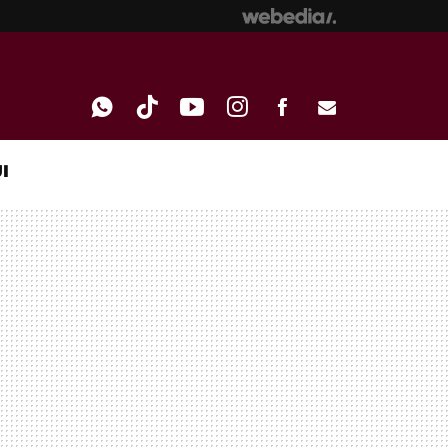
I
WHATSAPP
TIKTOK
YOUTUBE
INSTAGRAM
FACEBOOK
E-
MAIL