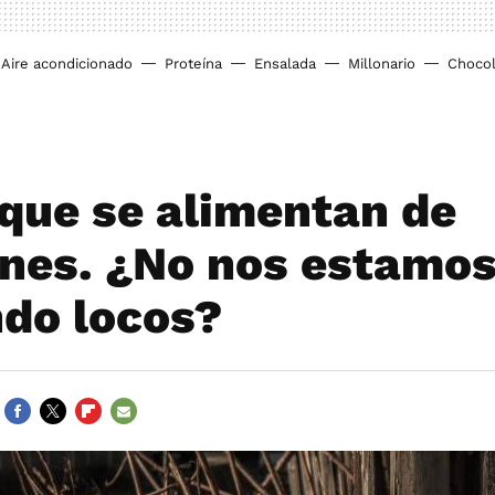
Aire acondicionado
Proteína
Ensalada
Millonario
Chocol
 que se alimentan de
ones. ¿No nos estamo
ndo locos?
FACEBOOK
TWITTER
FLIPBOARD
E-
MAIL