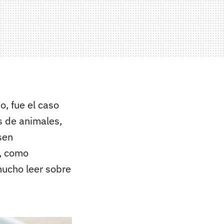
o, fue el caso
s de animales,
sen
, como
ucho leer sobre