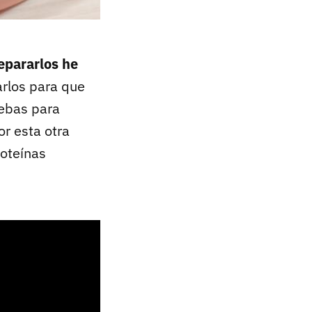
epararlos he
arlos para que
uebas para
or esta otra
roteínas