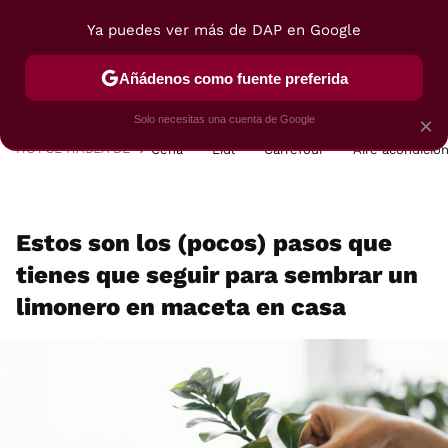
Ya puedes ver más de DAP en Google
MENÚ
NUEVO
Añádenos como fuente preferida
POSTRES
VIAJES
SELECCIÓN
VEGUI
Solo necesitas una cuenta de Google
×
HOY SE HABLA DE
Cena
Lidl
Carrefour
Aire acondicio
Estos son los (pocos) pasos que
tienes que seguir para sembrar un
limonero en maceta en casa