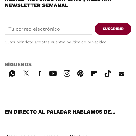
NEWSLETTER SEMANAL
SUSCRIBIR
Suscribiéndote aceptas nuestra
política de privacidad
SÍGUENOS
Wh
Twi
Fac
You
Inst
Pint
Flip
Tikt
E-
ats
tter
ebo
tub
agr
ere
boa
ok
mai
App
ok
e
am
st
rd
l
EN DIRECTO AL PALADAR HABLAMOS DE...