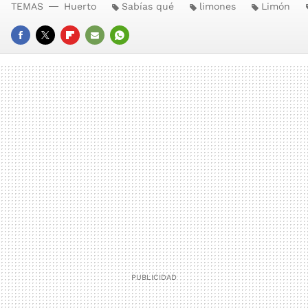
TEMAS
Huerto
Sabías qué
limones
Limón
FACEBOOK
TWITTER
FLIPBOARD
E-
WHATSAPP
MAIL