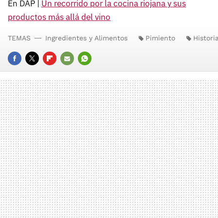
En DAP |
Un recorrido por la cocina riojana y sus
productos más allá del vino
TEMAS
Ingredientes y Alimentos
Pimiento
Histori
FACEBOOK
TWITTER
FLIPBOARD
E-
WHATSAPP
MAIL