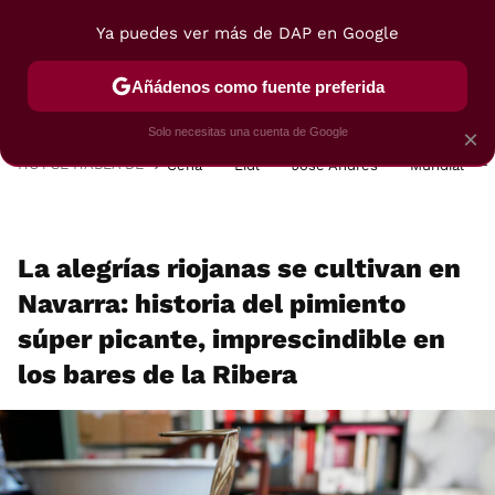
Ya puedes ver más de DAP en Google
MENÚ
NUEVO
Añádenos como fuente preferida
POSTRES
VIAJES
SELECCIÓN
VEGUI
Solo necesitas una cuenta de Google
×
HOY SE HABLA DE
Cena
Lidl
José Andrés
Mundial
La alegrías riojanas se cultivan en
Navarra: historia del pimiento
súper picante, imprescindible en
los bares de la Ribera