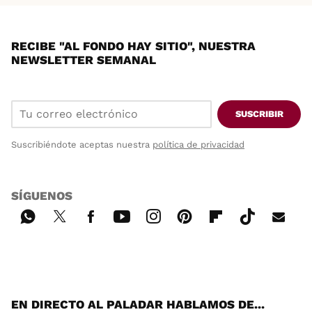
RECIBE "AL FONDO HAY SITIO", NUESTRA
NEWSLETTER SEMANAL
SUSCRIBIR
Suscribiéndote aceptas nuestra
política de privacidad
SÍGUENOS
Wh
Twi
Fac
You
Inst
Pint
Flip
Tikt
E-
ats
tter
ebo
tub
agr
ere
boa
ok
mai
App
ok
e
am
st
rd
l
EN DIRECTO AL PALADAR HABLAMOS DE...