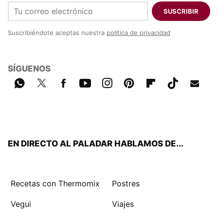
SUSCRIBIR
Suscribiéndote aceptas nuestra
política de privacidad
SÍGUENOS
Wh
Twit
Fac
You
Inst
Pint
Flip
Tikt
E-
ats
ter
ebo
tub
agr
eres
boa
ok
mail
App
ok
e
am
t
rd
EN DIRECTO AL PALADAR HABLAMOS DE...
Recetas con Thermomix
Postres
Vegui
Viajes