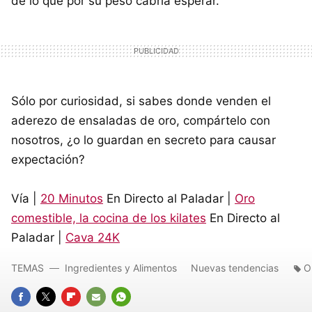
de lo que por su peso cabría esperar.
Sólo por curiosidad, si sabes donde venden el
aderezo de ensaladas de oro, compártelo con
nosotros, ¿o lo guardan en secreto para causar
expectación?
Vía |
20 Minutos
En Directo al Paladar |
Oro
comestible, la cocina de los kilates
En Directo al
Paladar |
Cava 24K
TEMAS
Ingredientes y Alimentos
Nuevas tendencias
O