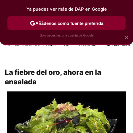
Ya puedes ver más de DAP en Google
MENÚ
NUEVO
Añádenos como fuente preferida
POSTRES
VIAJES
SELECCIÓN
VEGUI
Solo necesitas una cuenta de Google
×
HOY SE HABLA DE
Cena
Lidl
Carrefour
Aire acondicio
La fiebre del oro, ahora en la
ensalada