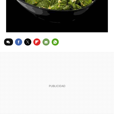
FACEBOOK
TWITTER
FLIPBOARD
E-
WHATSAPP
MAIL