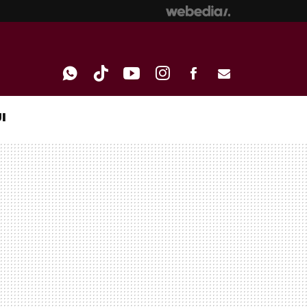
I
WHATSAPP
TIKTOK
YOUTUBE
INSTAGRAM
FACEBOOK
E-
MAIL