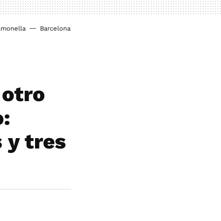
lmonella
Barcelona
 otro
o:
 y tres