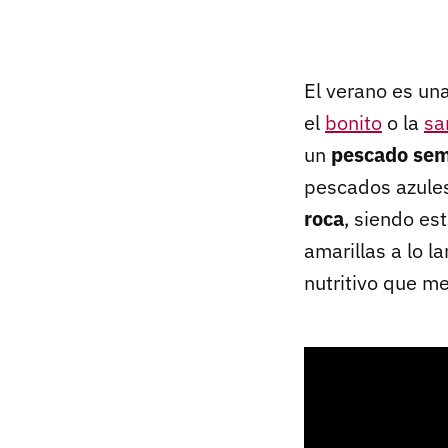
El verano es un
el
bonito
o la
sa
un
pescado sem
pescados azule
roca
, siendo es
amarillas a lo l
nutritivo que me