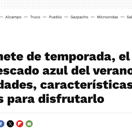
Alcampo
Truco
Pueblo
Gazpacho
Microondas
Sa
ete de temporada, el
escado azul del veran
dades, características
s para disfrutarlo
ACEBOOK
TWITTER
FLIPBOARD
E-