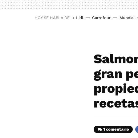
HOY SE HABLA DE
Lidl
Carrefour
Mundial
Salmon
gran p
propie
receta
1 comentario
F