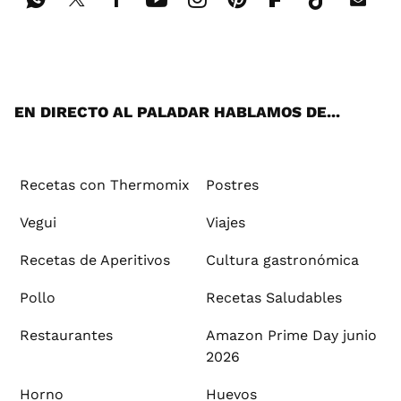
Wh
Twi
Fac
You
Inst
Pint
Flip
Tikt
E-
ats
tter
ebo
tub
agr
ere
boa
ok
mai
App
ok
e
am
st
rd
l
EN DIRECTO AL PALADAR HABLAMOS DE...
Recetas con Thermomix
Postres
Vegui
Viajes
Recetas de Aperitivos
Cultura gastronómica
Pollo
Recetas Saludables
Restaurantes
Amazon Prime Day junio
2026
Horno
Huevos