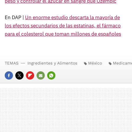
peso y controlar el azúcar en sangre que Ozempic
En DAP |
Un enorme estudio descarta la mayoría de
los efectos secundarios de las estatinas, el fármaco
para el colesterol que toman millones de españoles
TEMAS
Ingredientes y Alimentos
México
Medicam
FACEBOOK
TWITTER
FLIPBOARD
E-
WHATSAPP
MAIL