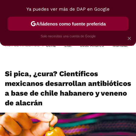
Ya puedes ver más de DAP en Google
MENÚ
NUEVO
Añádenos como fuente preferida
POSTRES
VIAJES
SELECCIÓN
VEGUI
Solo necesitas una cuenta de Google
×
HOY SE HABLA DE
Cena
Lidl
José Andrés
Mundial
Si pica, ¿cura? Científicos
mexicanos desarrollan antibióticos
a base de chile habanero y veneno
de alacrán