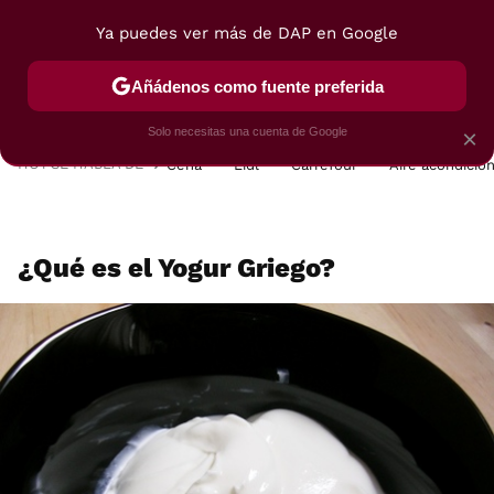
Ya puedes ver más de DAP en Google
MENÚ
NUEVO
Añádenos como fuente preferida
POSTRES
VIAJES
SELECCIÓN
VEGUI
Solo necesitas una cuenta de Google
×
HOY SE HABLA DE
Cena
Lidl
Carrefour
Aire acondicio
¿Qué es el Yogur Griego?