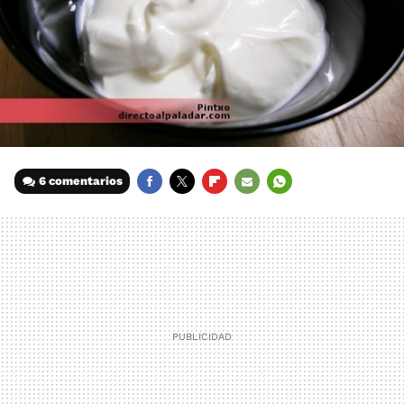
6 comentarios
FACEBOOK
TWITTER
FLIPBOARD
E-
WHATSAPP
MAIL