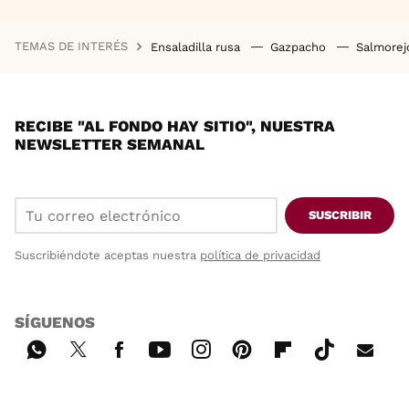
TEMAS DE INTERÉS
Ensaladilla rusa
Gazpacho
Salmore
RECIBE "AL FONDO HAY SITIO", NUESTRA
NEWSLETTER SEMANAL
SUSCRIBIR
Suscribiéndote aceptas nuestra
política de privacidad
SÍGUENOS
Wh
Twi
Fac
You
Inst
Pint
Flip
Tikt
E-
ats
tter
ebo
tub
agr
ere
boa
ok
mai