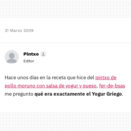
31 Marzo 2009
Pintxo
Editor
Hace unos días en la receta que hice del
pintxo de
pollo moruno con salsa de yogur y queso
,
fer-de-bsas
me pregunto
qué era exactamente el Yogur Griego
.