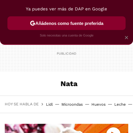
Ya puedes ver más de DAP en Google
MENÚ
NUEVO
Añádenos como fuente preferida
POSTRES
VIAJES
SELECCIÓN
VEGUI
Solo necesitas una cuenta de Google
×
Nata
HOY SE HABLA DE
Lidl
Microondas
Huevos
Leche