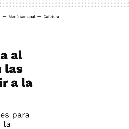
o
Menú semanal
Cafetera
a al
 las
r a la
les para
 la