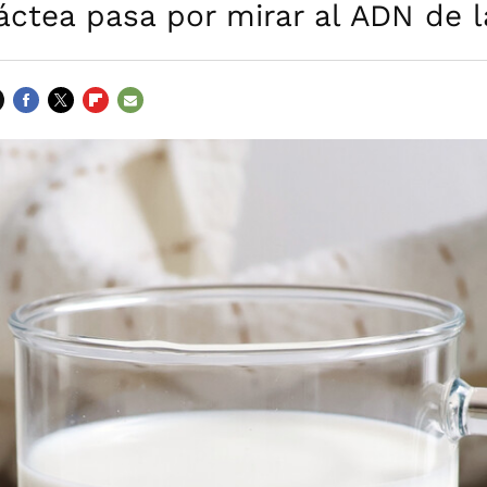
láctea pasa por mirar al ADN de 
FACEBOOK
TWITTER
FLIPBOARD
E-
MAIL