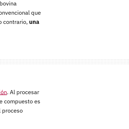
 bovina
convencional que
 contrario,
una
ión
. Al procesar
te compuesto es
el proceso