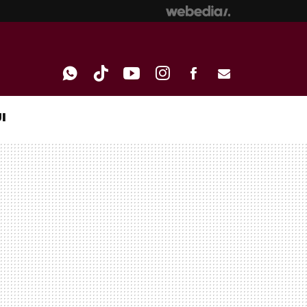
I
WHATSAPP
TIKTOK
YOUTUBE
INSTAGRAM
FACEBOOK
E-
MAIL