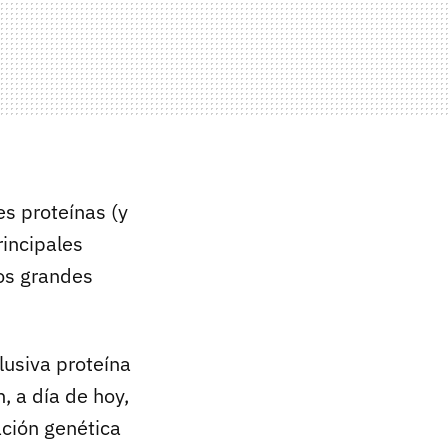
s proteínas (y
rincipales
dos grandes
lusiva proteína
 a día de hoy,
ación genética