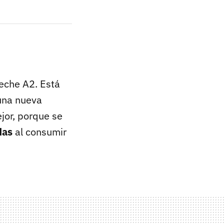
leche A2. Está
una nueva
jor, porque se
das
al consumir