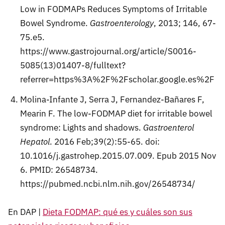
Low in FODMAPs Reduces Symptoms of Irritable
Bowel Syndrome.
Gastroenterology
, 2013; 146, 67-
75.e5.
https://www.gastrojournal.org/article/S0016-
5085(13)01407-8/fulltext?
referrer=https%3A%2F%2Fscholar.google.es%2F
Molina-Infante J, Serra J, Fernandez-Bañares F,
Mearin F. The low-FODMAP diet for irritable bowel
syndrome: Lights and shadows.
Gastroenterol
Hepatol
. 2016 Feb;39(2):55-65. doi:
10.1016/j.gastrohep.2015.07.009. Epub 2015 Nov
6. PMID: 26548734.
https://pubmed.ncbi.nlm.nih.gov/26548734/
En DAP |
Dieta FODMAP: qué es y cuáles son sus