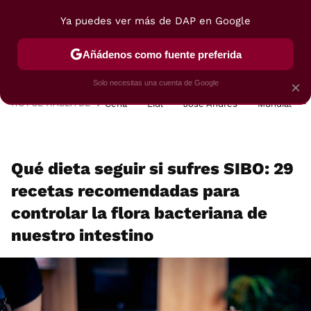
Ya puedes ver más de DAP en Google
MENÚ
NUEVO
Añádenos como fuente preferida
POSTRES
VIAJES
SELECCIÓN
VEGUI
Solo necesitas una cuenta de Google
×
HOY SE HABLA DE
Cena
Lidl
José Andrés
Mundial
Qué dieta seguir si sufres SIBO: 29
recetas recomendadas para
controlar la flora bacteriana de
nuestro intestino