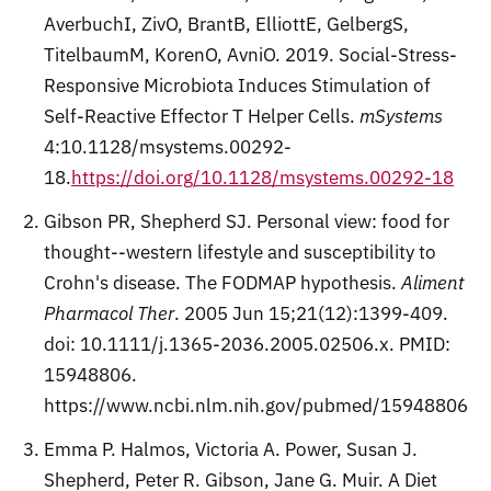
AverbuchI, ZivO, BrantB, ElliottE, GelbergS,
TitelbaumM, KorenO, AvniO. 2019. Social-Stress-
Responsive Microbiota Induces Stimulation of
Self-Reactive Effector T Helper Cells.
mSystems
4:10.1128/msystems.00292-
18.
https://doi.org/10.1128/msystems.00292-18
Gibson PR, Shepherd SJ. Personal view: food for
thought--western lifestyle and susceptibility to
Crohn's disease. The FODMAP hypothesis.
Aliment
Pharmacol Ther
. 2005 Jun 15;21(12):1399-409.
doi: 10.1111/j.1365-2036.2005.02506.x. PMID:
15948806.
https://www.ncbi.nlm.nih.gov/pubmed/15948806
Emma P. Halmos, Victoria A. Power, Susan J.
Shepherd, Peter R. Gibson, Jane G. Muir. A Diet