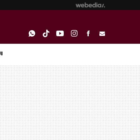
I
WHATSAPP
TIKTOK
YOUTUBE
INSTAGRAM
FACEBOOK
E-
MAIL