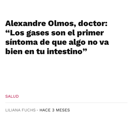
Alexandre Olmos, doctor:
“Los gases son el primer
síntoma de que algo no va
bien en tu intestino”
SALUD
LILIANA FUCHS
HACE 3 MESES