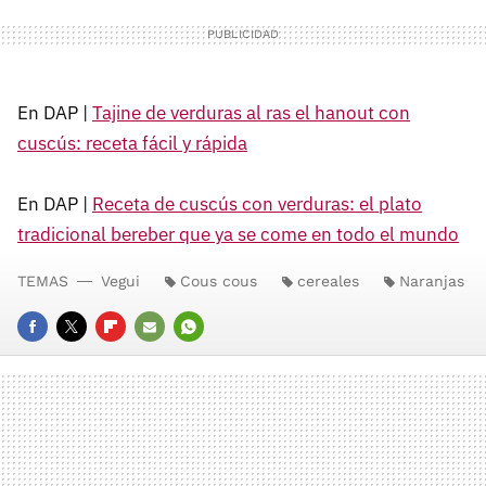
En DAP |
Tajine de verduras al ras el hanout con
cuscús: receta fácil y rápida
En DAP |
Receta de cuscús con verduras: el plato
tradicional bereber que ya se come en todo el mundo
TEMAS
Vegui
Cous cous
cereales
Naranjas
FACEBOOK
TWITTER
FLIPBOARD
E-
WHATSAPP
MAIL