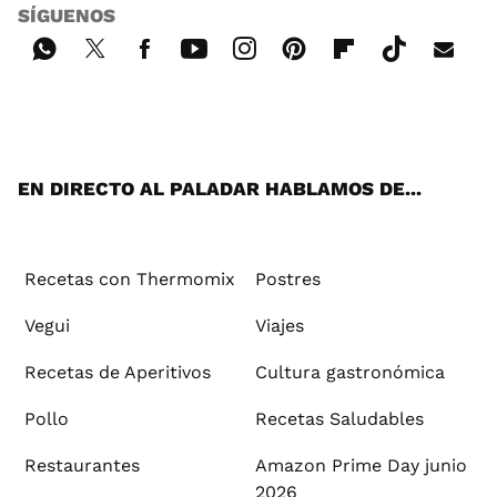
SÍGUENOS
Wh
Twi
Fac
You
Inst
Pint
Flip
Tikt
E-
ats
tter
ebo
tub
agr
ere
boa
ok
mai
App
ok
e
am
st
rd
l
EN DIRECTO AL PALADAR HABLAMOS DE...
Recetas con Thermomix
Postres
Vegui
Viajes
Recetas de Aperitivos
Cultura gastronómica
Pollo
Recetas Saludables
Restaurantes
Amazon Prime Day junio
2026