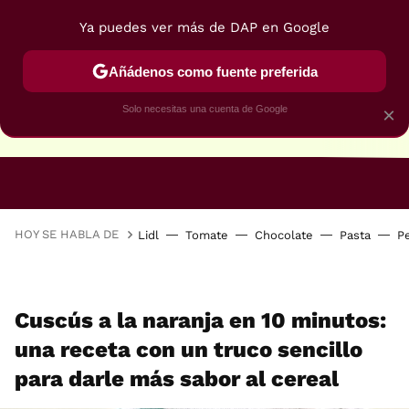
Ya puedes ver más de DAP en Google
Añádenos como fuente preferida
Solo necesitas una cuenta de Google
×
RECETAS VEGANAS
RECETAS VEGETARIANAS
HOY SE HABLA DE
Lidl
Tomate
Chocolate
Pasta
P
Cuscús a la naranja en 10 minutos:
una receta con un truco sencillo
para darle más sabor al cereal