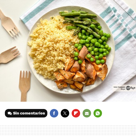
Sin comentarios
FACEBOOK
TWITTER
FLIPBOARD
E-
WHATSAPP
MAIL