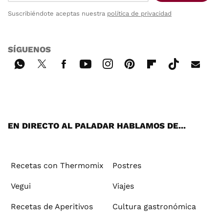
Suscribiéndote aceptas nuestra
política de privacidad
SÍGUENOS
Wh
Twi
Fac
You
Inst
Pint
Flip
Tikt
E-
ats
tter
ebo
tub
agr
ere
boa
ok
mai
App
ok
e
am
st
rd
l
EN DIRECTO AL PALADAR HABLAMOS DE...
Recetas con Thermomix
Postres
Vegui
Viajes
Recetas de Aperitivos
Cultura gastronómica