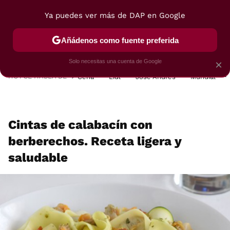
Ya puedes ver más de DAP en Google
MENÚ
NUEVO
Añádenos como fuente preferida
POSTRES
VIAJES
SELECCIÓN
VEGUI
Solo necesitas una cuenta de Google
×
HOY SE HABLA DE
Cena
Lidl
José Andrés
Mundial
Cintas de calabacín con
berberechos. Receta ligera y
saludable