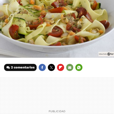
2 comentarios
FACEBOOK
TWITTER
FLIPBOARD
E-
WHATSAPP
MAIL