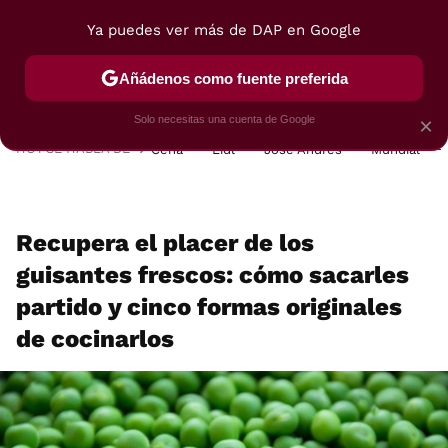
Ya puedes ver más de DAP en Google
MENÚ
NUEVO
Añádenos como fuente preferida
POSTRES
VIAJES
SELECCIÓN
VEGUI
Solo necesitas una cuenta de Google
×
HOY SE HABLA DE
Cena
Lidl
José Andrés
Mundial
Recupera el placer de los
guisantes frescos: cómo sacarles
partido y cinco formas originales
de cocinarlos