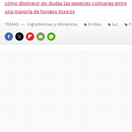
cómo distinguir sin dudas las especies culinarias entre
una mayoría de hongos tóxicos
TEMAS
Ingredientes y Alimentos
brotes
luz
P
FACEBOOK
TWITTER
FLIPBOARD
E-
WHATSAPP
MAIL