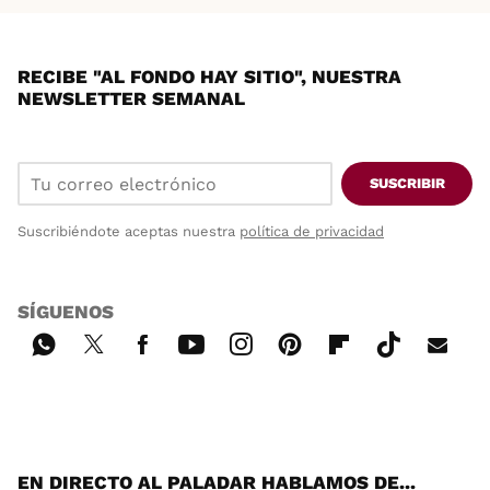
RECIBE "AL FONDO HAY SITIO", NUESTRA
NEWSLETTER SEMANAL
SUSCRIBIR
Suscribiéndote aceptas nuestra
política de privacidad
SÍGUENOS
Wh
Twi
Fac
You
Inst
Pint
Flip
Tikt
E-
ats
tter
ebo
tub
agr
ere
boa
ok
mai
App
ok
e
am
st
rd
l
EN DIRECTO AL PALADAR HABLAMOS DE...