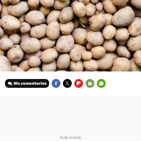
Sin comentarios
FACEBOOK
TWITTER
FLIPBOARD
E-
WHATSAPP
MAIL