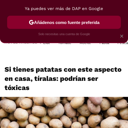
Ya puedes ver más de DAP en Google
MENÚ
NUEVO
Añádenos como fuente preferida
POSTRES
VIAJES
SELECCIÓN
VEGUI
Solo necesitas una cuenta de Google
×
HOY SE HABLA DE
Lidl
Tomate
Aceite
Pasta
Pesc
Si tienes patatas con este aspecto
en casa, tíralas: podrían ser
tóxicas