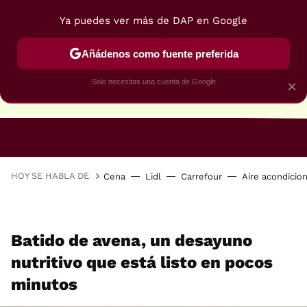
Ya puedes ver más de DAP en Google
Añádenos como fuente preferida
Solo necesitas una cuenta de Google
×
RECETAS VEGANAS
RECETAS VEGETARIANAS
HOY SE HABLA DE
Cena
Lidl
Carrefour
Aire acondicio
Batido de avena, un desayuno
nutritivo que está listo en pocos
minutos