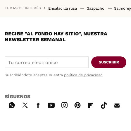
TEMAS DE INTERÉS
Ensaladilla rusa
Gazpacho
Salmore
RECIBE "AL FONDO HAY SITIO", NUESTRA
NEWSLETTER SEMANAL
SUSCRIBIR
Suscribiéndote aceptas nuestra
política de privacidad
SÍGUENOS
Wh
Twi
Fac
You
Inst
Pint
Flip
Tikt
E-
ats
tter
ebo
tub
agr
ere
boa
ok
mai