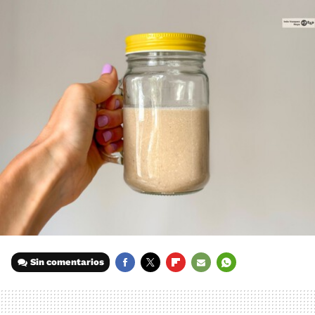
Sin comentarios
FACEBOOK
TWITTER
FLIPBOARD
E-
WHATSAPP
MAIL