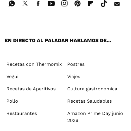
Wh
Twi
Fac
You
Inst
Pint
Flip
Tikt
E-
ats
tter
ebo
tub
agr
ere
boa
ok
mai
App
ok
e
am
st
rd
l
EN DIRECTO AL PALADAR HABLAMOS DE...
Recetas con Thermomix
Postres
Vegui
Viajes
Recetas de Aperitivos
Cultura gastronómica
Pollo
Recetas Saludables
Restaurantes
Amazon Prime Day junio
2026