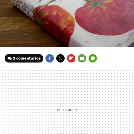
2 comentarios
FACEBOOK
TWITTER
FLIPBOARD
E-
WHATSAPP
MAIL