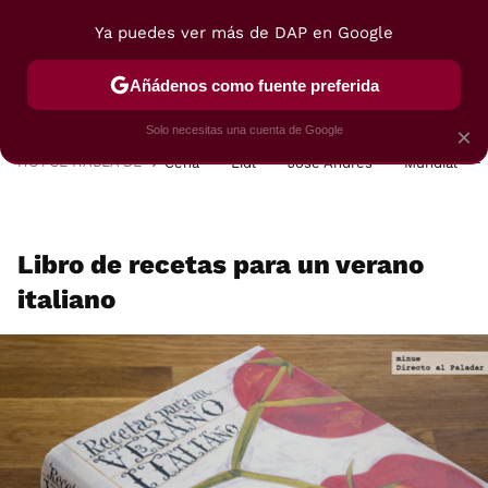
Ya puedes ver más de DAP en Google
MENÚ
NUEVO
Añádenos como fuente preferida
POSTRES
VIAJES
SELECCIÓN
VEGUI
Solo necesitas una cuenta de Google
×
HOY SE HABLA DE
Cena
Lidl
José Andrés
Mundial
Libro de recetas para un verano
italiano