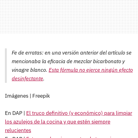
Fe de erratas: en una versión anterior del artículo se
mencionaba la eficacia de mezclar bicarbonato y
vinagre blanco.
Esta fórmula no ejerce ningún efecto
desinfectante
.
Imágenes | Freepik
En DAP |
El truco definitivo (y económico) para limpiar
los azulejos de la cocina y que estén siempre
relucientes