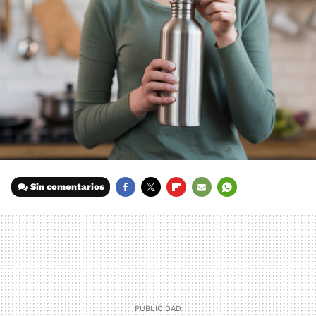
Sin comentarios
FACEBOOK
TWITTER
FLIPBOARD
E-
WHATSAPP
MAIL