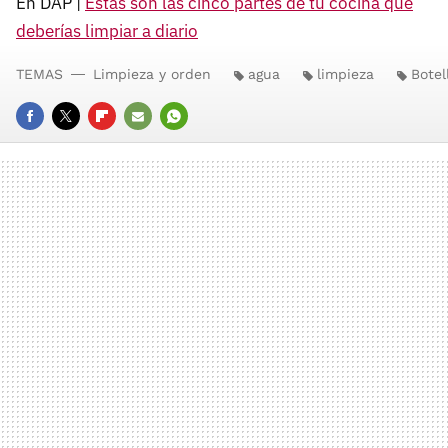
En DAP |
Estas son las cinco partes de tu cocina que
deberías limpiar a diario
TEMAS
Limpieza y orden
agua
limpieza
Botel
FACEBOOK
TWITTER
FLIPBOARD
E-
WHATSAPP
MAIL