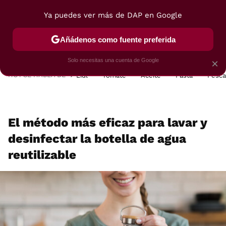
Ya puedes ver más de DAP en Google
MENÚ
NUEVO
Añádenos como fuente preferida
POSTRES
VIAJES
SELECCIÓN
VEGUI
Solo necesitas una cuenta de Google
×
HOY SE HABLA DE
Lidl
Tomate
Aceite
Pasta
Pesc
El método más eficaz para lavar y
desinfectar la botella de agua
reutilizable