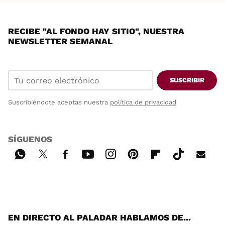
RECIBE "AL FONDO HAY SITIO", NUESTRA
NEWSLETTER SEMANAL
SUSCRIBIR
Suscribiéndote aceptas nuestra
política de privacidad
SÍGUENOS
Wh
Twi
Fac
You
Inst
Pint
Flip
Tikt
E-
ats
tter
ebo
tub
agr
ere
boa
ok
mai
App
ok
e
am
st
rd
l
EN DIRECTO AL PALADAR HABLAMOS DE...