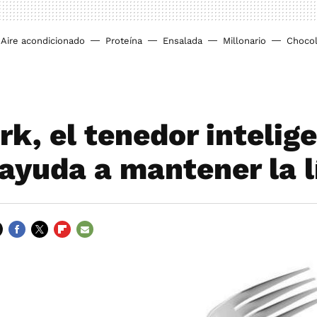
Aire acondicionado
Proteína
Ensalada
Millonario
Chocol
rk, el tenedor intelig
 ayuda a mantener la l
FACEBOOK
TWITTER
FLIPBOARD
E-
MAIL