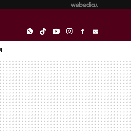
I
WHATSAPP
TIKTOK
YOUTUBE
INSTAGRAM
FACEBOOK
E-
MAIL