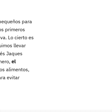
 pequeños para
los primeros
va. Lo cierto es
uimos llevar
ncés Jaques
enero,
el
ros alimentos,
ra evitar