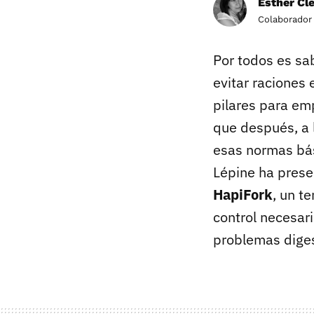
Esther Cl
Colaborador
Por todos es sa
evitar raciones 
pilares para emp
que después, a 
esas normas bási
Lépine ha prese
HapiFork
, un t
control necesar
problemas diges