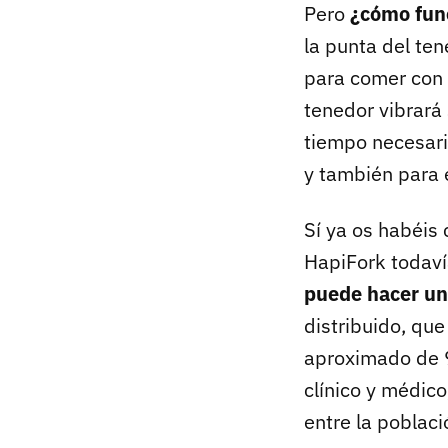
Pero
¿cómo fun
la punta del te
para comer con é
tenedor vibrará
tiempo necesari
y también para e
Sí ya os habéis
HapiFork todaví
puede hacer un
distribuido, qu
aproximado de 9
clínico y médic
entre la poblaci