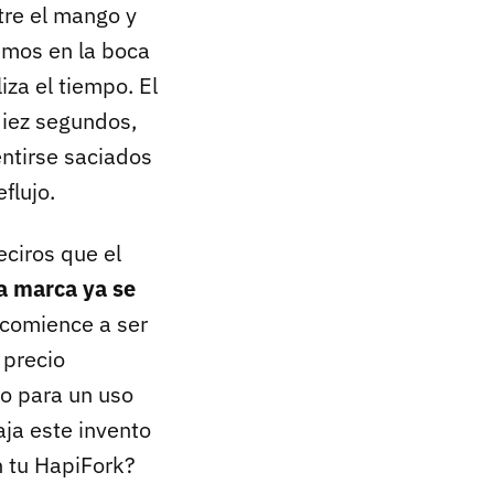
tre el mango y
emos en la boca
iza el tiempo. El
diez segundos,
ntirse saciados
flujo.
ciros que el
la marca ya se
 comience a ser
 precio
do para un uso
ja este invento
n tu HapiFork?