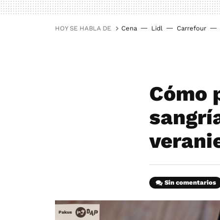
HOY SE HABLA DE
Cena
Lidl
Carrefour
Cómo p
sangría
verani
Sin comentarios