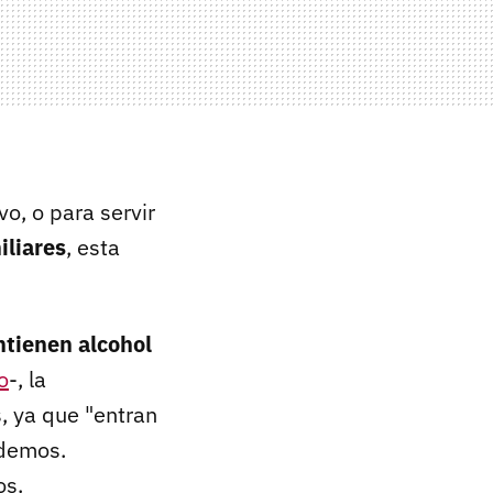
o, o para servir
iliares
, esta
ntienen alcohol
o
-, la
, ya que "entran
edemos.
os.