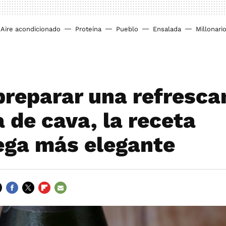
Aire acondicionado
Proteína
Pueblo
Ensalada
Millonari
reparar una refresca
 de cava, la receta
ega más elegante
FACEBOOK
TWITTER
FLIPBOARD
E-
MAIL