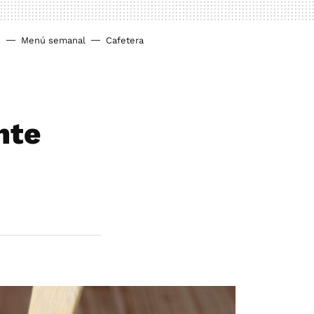
o
Menú semanal
Cafetera
nte