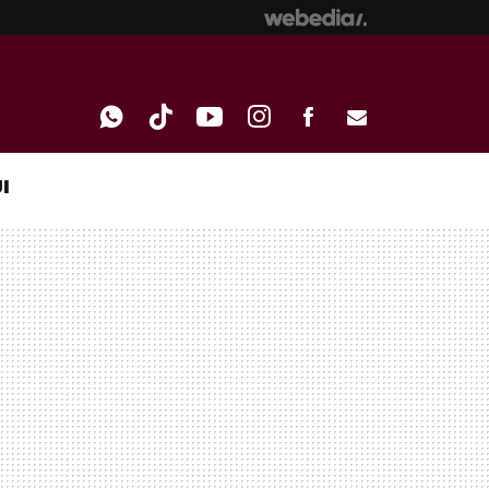
I
WHATSAPP
TIKTOK
YOUTUBE
INSTAGRAM
FACEBOOK
E-
MAIL