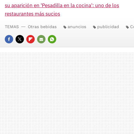
su aparición en 'Pesadilla en la cocina': uno de los
restaurantes más sucios
TEMAS
Otras bebidas
anuncios
publicidad
C
FACEBOOK
TWITTER
FLIPBOARD
E-
WHATSAPP
MAIL