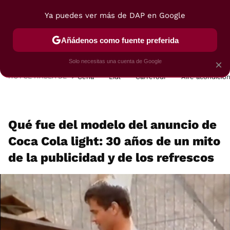
Ya puedes ver más de DAP en Google
MENÚ
NUEVO
Añádenos como fuente preferida
POSTRES
VIAJES
SELECCIÓN
VEGUI
Solo necesitas una cuenta de Google
×
HOY SE HABLA DE
Cena
Lidl
Carrefour
Aire acondicio
Qué fue del modelo del anuncio de
Coca Cola light: 30 años de un mito
de la publicidad y de los refrescos