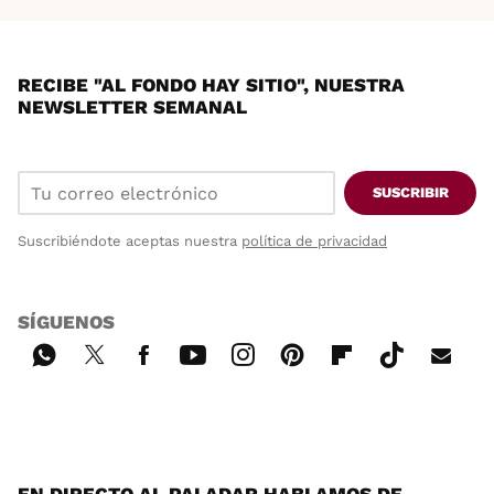
RECIBE "AL FONDO HAY SITIO", NUESTRA
NEWSLETTER SEMANAL
SUSCRIBIR
Suscribiéndote aceptas nuestra
política de privacidad
SÍGUENOS
Wh
Twi
Fac
You
Inst
Pint
Flip
Tikt
E-
ats
tter
ebo
tub
agr
ere
boa
ok
mai
App
ok
e
am
st
rd
l