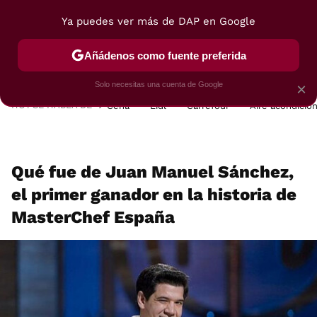
Ya puedes ver más de DAP en Google
MENÚ
NUEVO
Añádenos como fuente preferida
POSTRES
VIAJES
SELECCIÓN
VEGUI
Solo necesitas una cuenta de Google
×
HOY SE HABLA DE
Cena
Lidl
Carrefour
Aire acondicio
Qué fue de Juan Manuel Sánchez,
el primer ganador en la historia de
MasterChef España