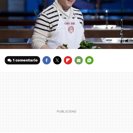
1 comentario
FACEBOOK
TWITTER
FLIPBOARD
E-
WHATSAPP
MAIL