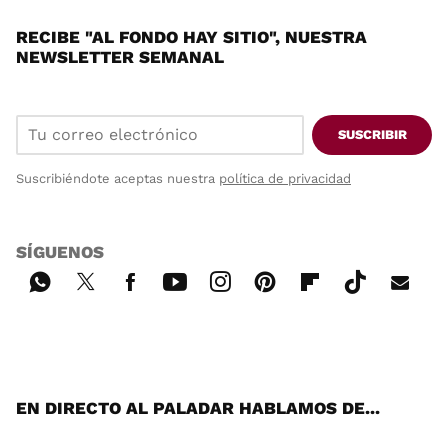
RECIBE "AL FONDO HAY SITIO", NUESTRA
NEWSLETTER SEMANAL
SUSCRIBIR
Suscribiéndote aceptas nuestra
política de privacidad
SÍGUENOS
Wh
Twi
Fac
You
Inst
Pint
Flip
Tikt
E-
ats
tter
ebo
tub
agr
ere
boa
ok
mai
App
ok
e
am
st
rd
l
EN DIRECTO AL PALADAR HABLAMOS DE...