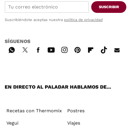
SUSCRIBIR
Suscribiéndote aceptas nuestra
política de privacidad
SÍGUENOS
Wh
Twi
Fac
You
Inst
Pint
Flip
Tikt
E-
ats
tter
ebo
tub
agr
ere
boa
ok
mai
App
ok
e
am
st
rd
l
EN DIRECTO AL PALADAR HABLAMOS DE...
Recetas con Thermomix
Postres
Vegui
Viajes