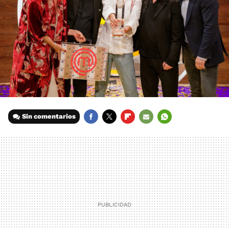
Sin comentarios
FACEBOOK
TWITTER
FLIPBOARD
E-
WHATSAPP
MAIL