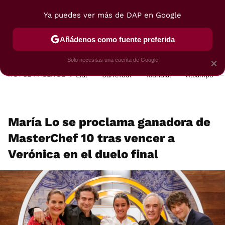
Ya puedes ver más de DAP en Google
MENÚ
NUEVO
Añádenos como fuente preferida
POSTRES
VIAJES
SELECCIÓN
VEGUI
Solo necesitas una cuenta de Google
×
HOY SE HABLA DE
Lidl
Carrefour
Mundial
Alcampo
María Lo se proclama ganadora de
MasterChef 10 tras vencer a
Verónica en el duelo final