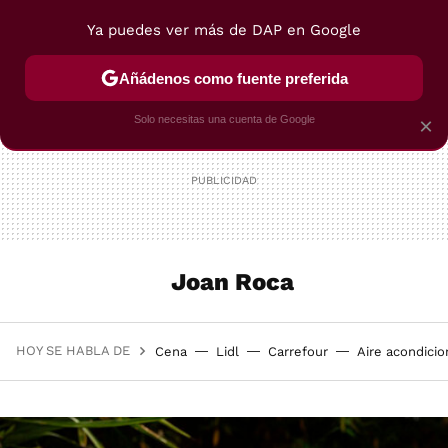
Ya puedes ver más de DAP en Google
MENÚ
NUEVO
Añádenos como fuente preferida
POSTRES
VIAJES
SELECCIÓN
VEGUI
Solo necesitas una cuenta de Google
×
Joan Roca
HOY SE HABLA DE
Cena
Lidl
Carrefour
Aire acondici