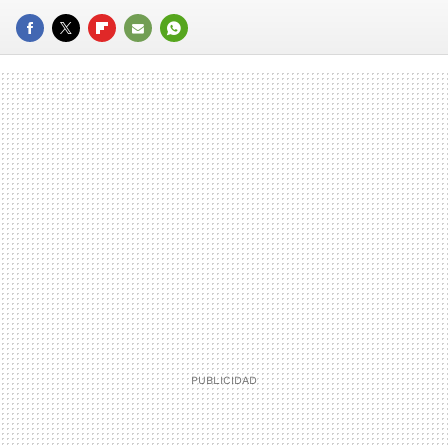
FACEBOOK
TWITTER
FLIPBOARD
E-
WHATSAPP
MAIL