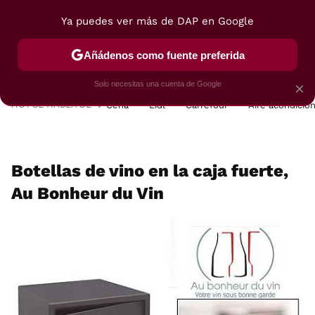
Ya puedes ver más de DAP en Google
MENÚ
NUEVO
Añádenos como fuente preferida
POSTRES
VIAJES
SELECCIÓN
VEGUI
Solo necesitas una cuenta de Google
×
HOY SE HABLA DE
Cena
Lidl
Carrefour
Aire acondicio
Botellas de vino en la caja fuerte,
Au Bonheur du Vin