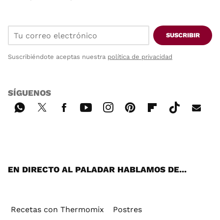
SUSCRIBIR
Suscribiéndote aceptas nuestra
política de privacidad
SÍGUENOS
Wh
Twi
Fac
You
Inst
Pint
Flip
Tikt
E-
ats
tter
ebo
tub
agr
ere
boa
ok
mai
App
ok
e
am
st
rd
l
EN DIRECTO AL PALADAR HABLAMOS DE...
Recetas con Thermomix
Postres