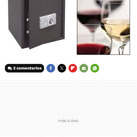
2 comentarios
FACEBOOK
TWITTER
FLIPBOARD
E-
WHATSAPP
MAIL