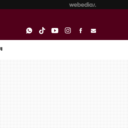
I
WHATSAPP
TIKTOK
YOUTUBE
INSTAGRAM
FACEBOOK
E-
MAIL