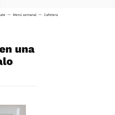
ate
Menú semanal
Cafetera
 en una
alo