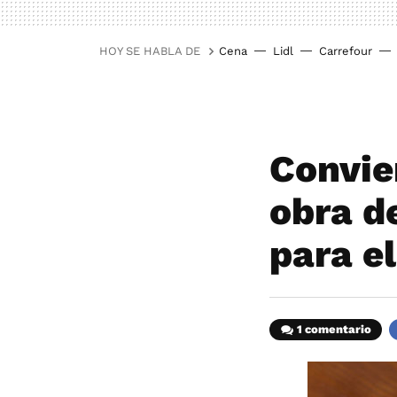
HOY SE HABLA DE
Cena
Lidl
Carrefour
Convie
obra de
para e
1 comentario
F