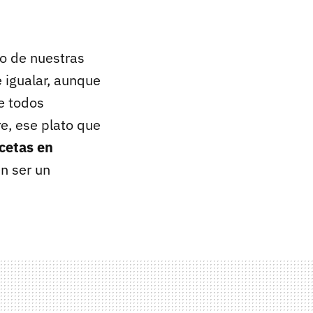
no de nuestras
e igualar, aunque
ue todos
e, ese plato que
ecetas en
n ser un