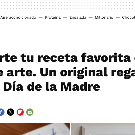
Aire acondicionado
Proteína
Ensalada
Millonario
Chocol
rte tu receta favorita
 arte. Un original reg
l Día de la Madre
ACEBOOK
TWITTER
FLIPBOARD
E-
MAIL