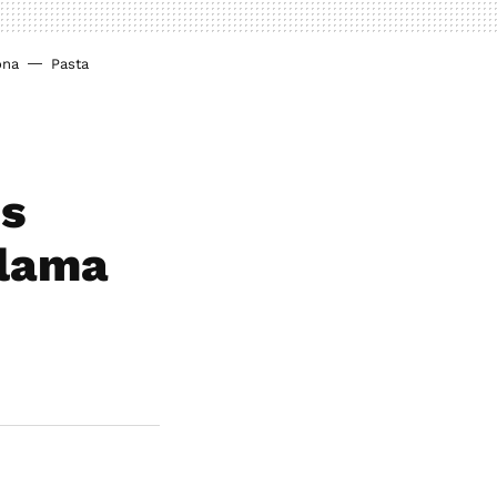
ona
Pasta
os
llama