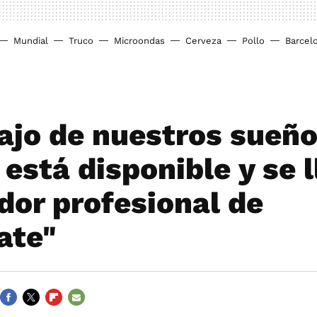
Mundial
Truco
Microondas
Cerveza
Pollo
Barcel
bajo de nuestros sueñ
 está disponible y se 
dor profesional de
ate"
FACEBOOK
TWITTER
FLIPBOARD
E-