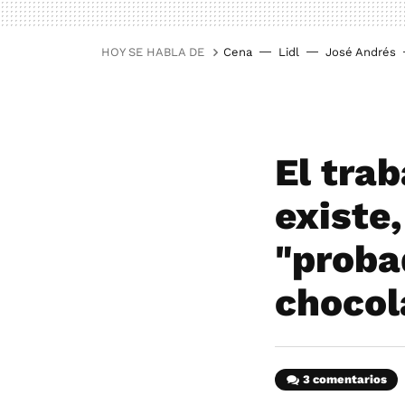
HOY SE HABLA DE
Cena
Lidl
José Andrés
El tra
existe,
"proba
chocol
3 comentarios