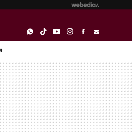
I
WHATSAPP
TIKTOK
YOUTUBE
INSTAGRAM
FACEBOOK
E-
MAIL