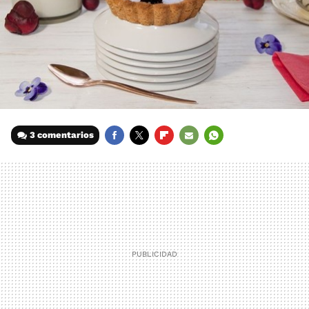
3 comentarios
FACEBOOK
TWITTER
FLIPBOARD
E-
WHATSAPP
MAIL