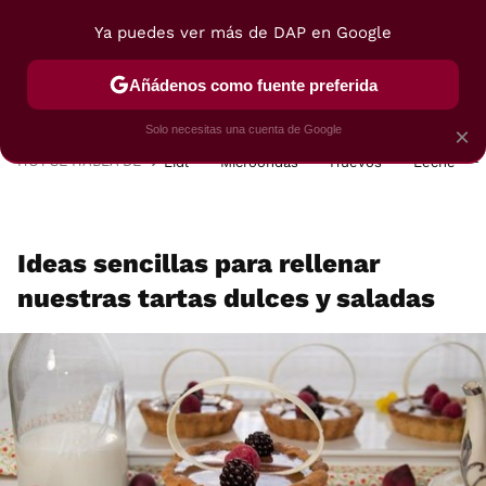
Ya puedes ver más de DAP en Google
MENÚ
NUEVO
Añádenos como fuente preferida
POSTRES
VIAJES
SELECCIÓN
VEGUI
Solo necesitas una cuenta de Google
×
HOY SE HABLA DE
Lidl
Microondas
Huevos
Leche
Ideas sencillas para rellenar
nuestras tartas dulces y saladas