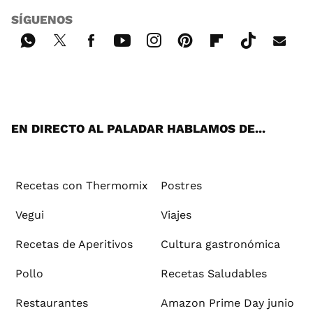
SÍGUENOS
Wh
Twi
Fac
You
Inst
Pint
Flip
Tikt
E-
ats
tter
ebo
tub
agr
ere
boa
ok
mai
App
ok
e
am
st
rd
l
EN DIRECTO AL PALADAR HABLAMOS DE...
Recetas con Thermomix
Postres
Vegui
Viajes
Recetas de Aperitivos
Cultura gastronómica
Pollo
Recetas Saludables
Restaurantes
Amazon Prime Day junio