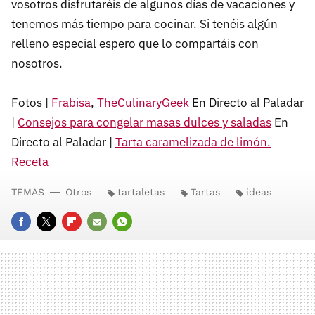
vosotros disfrutaréis de algunos días de vacaciones y
tenemos más tiempo para cocinar. Si tenéis algún
relleno especial espero que lo compartáis con
nosotros.
Fotos |
Frabisa
,
TheCulinaryGeek
En Directo al Paladar
|
Consejos para congelar masas dulces y saladas
En
Directo al Paladar |
Tarta caramelizada de limón.
Receta
TEMAS
Otros
tartaletas
Tartas
ideas
FACEBOOK
TWITTER
FLIPBOARD
E-
WHATSAPP
MAIL