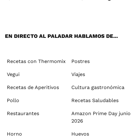
Wh
Twi
Fac
You
Inst
Pint
Flip
Tikt
E-
ats
tter
ebo
tub
agr
ere
boa
ok
mai
App
ok
e
am
st
rd
l
EN DIRECTO AL PALADAR HABLAMOS DE...
Recetas con Thermomix
Postres
Vegui
Viajes
Recetas de Aperitivos
Cultura gastronómica
Pollo
Recetas Saludables
Restaurantes
Amazon Prime Day junio
2026
Horno
Huevos