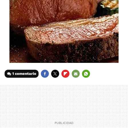
1 comentario
FACEBOOK
TWITTER
FLIPBOARD
E-
WHATSAPP
MAIL