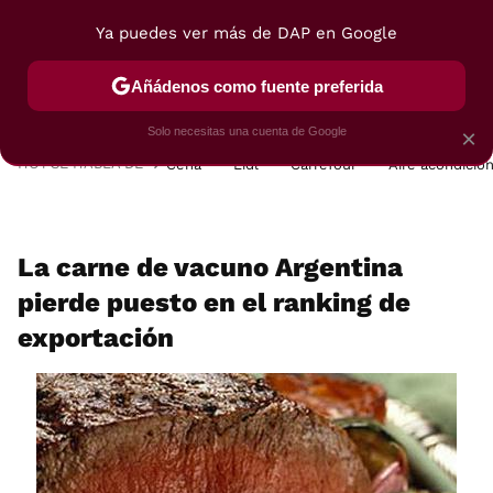
Ya puedes ver más de DAP en Google
MENÚ
NUEVO
Añádenos como fuente preferida
POSTRES
VIAJES
SELECCIÓN
VEGUI
Solo necesitas una cuenta de Google
×
HOY SE HABLA DE
Cena
Lidl
Carrefour
Aire acondicio
La carne de vacuno Argentina
pierde puesto en el ranking de
exportación