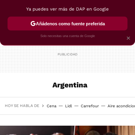
Ya puedes ver más de DAP en Google
MENÚ
NUEVO
Añádenos como fuente preferida
POSTRES
VIAJES
SELECCIÓN
VEGUI
Solo necesitas una cuenta de Google
×
Argentina
HOY SE HABLA DE
Cena
Lidl
Carrefour
Aire acondici