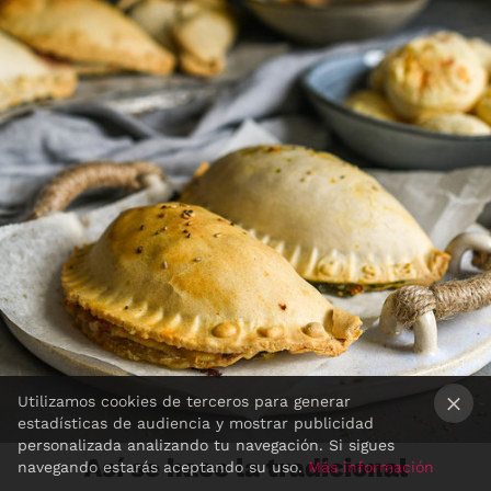
Utilizamos cookies de terceros para generar
estadísticas de audiencia y mostrar publicidad
×
personalizada analizando tu navegación. Si sigues
Así se hace la tradicional
navegando estarás aceptando su uso.
Más información