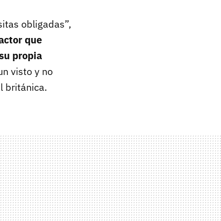
itas obligadas”,
 actor que
 su propia
un visto y no
 británica.