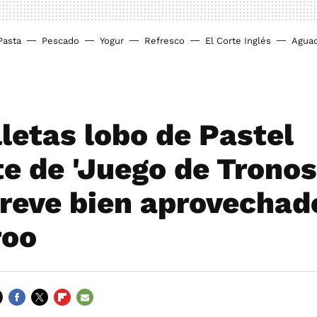
Pasta
Pescado
Yogur
Refresco
El Corte Inglés
Agua
lletas lobo de Pastel
e de 'Juego de Tronos
breve bien aprovechad
roo
FACEBOOK
TWITTER
FLIPBOARD
E-