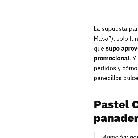
La supuesta pa
Masa”), solo fu
que
supo aprov
promocional
. Y
pedidos y cómo
panecillos dulce
Pastel 
panader
Atención: po