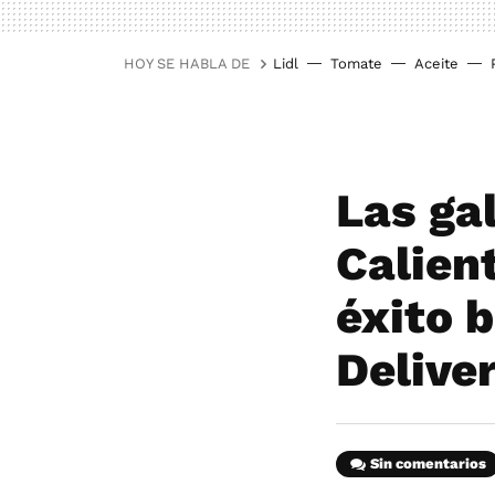
HOY SE HABLA DE
Lidl
Tomate
Aceite
Las ga
Calient
éxito 
Delive
Sin comentarios