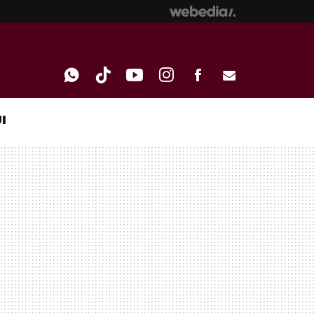
I
WHATSAPP
TIKTOK
YOUTUBE
INSTAGRAM
FACEBOOK
E-
MAIL