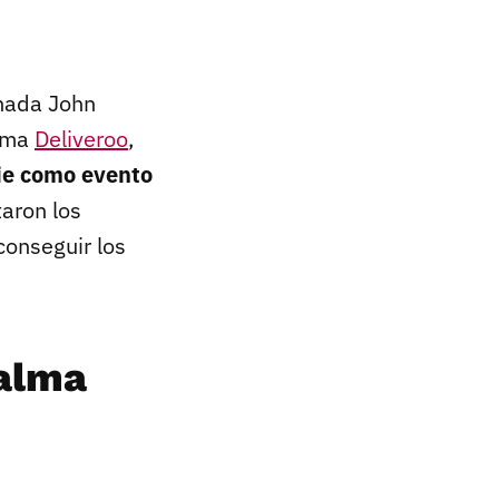
nada John
orma
Deliveroo
,
rie como evento
taron los
onseguir los
 alma