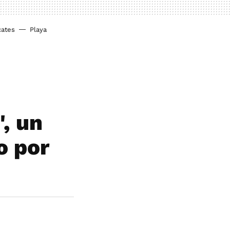
cates
Playa
', un
o por