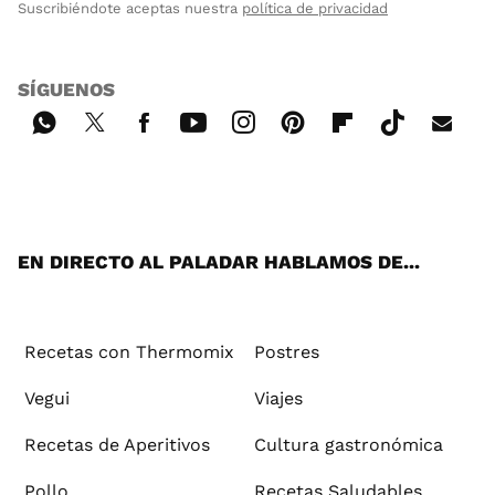
Suscribiéndote aceptas nuestra
política de privacidad
SÍGUENOS
Wh
Twi
Fac
You
Inst
Pint
Flip
Tikt
E-
ats
tter
ebo
tub
agr
ere
boa
ok
mai
App
ok
e
am
st
rd
l
EN DIRECTO AL PALADAR HABLAMOS DE...
Recetas con Thermomix
Postres
Vegui
Viajes
Recetas de Aperitivos
Cultura gastronómica
Pollo
Recetas Saludables