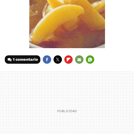
1 comentario
FACEBOOK
TWITTER
FLIPBOARD
E-
WHATSAPP
MAIL