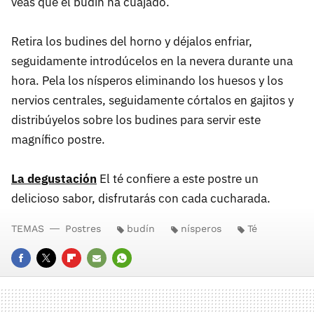
veas que el budín ha cuajado.
Retira los budines del horno y déjalos enfriar,
seguidamente introdúcelos en la nevera durante una
hora. Pela los nísperos eliminando los huesos y los
nervios centrales, seguidamente córtalos en gajitos y
distribúyelos sobre los budines para servir este
magnífico postre.
La degustación
El té confiere a este postre un
delicioso sabor, disfrutarás con cada cucharada.
TEMAS
Postres
budín
nísperos
Té
FACEBOOK
TWITTER
FLIPBOARD
E-
WHATSAPP
MAIL