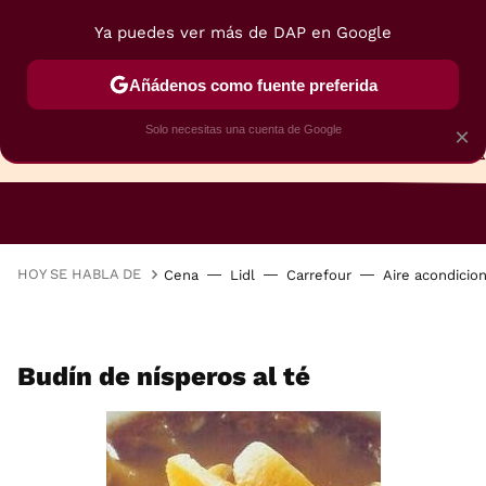
Ya puedes ver más de DAP en Google
Añádenos como fuente preferida
Solo necesitas una cuenta de Google
×
TARTAS
BIZCOCHOS
GALLETAS
HOY SE HABLA DE
Cena
Lidl
Carrefour
Aire acondicio
Budín de nísperos al té