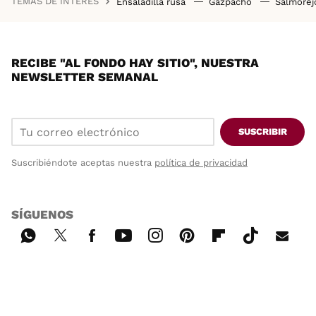
TEMAS DE INTERÉS
Ensaladilla rusa
Gazpacho
Salmore
RECIBE "AL FONDO HAY SITIO", NUESTRA
NEWSLETTER SEMANAL
SUSCRIBIR
Suscribiéndote aceptas nuestra
política de privacidad
SÍGUENOS
Wh
Twi
Fac
You
Inst
Pint
Flip
Tikt
E-
ats
tter
ebo
tub
agr
ere
boa
ok
mai
App
ok
e
am
st
rd
l