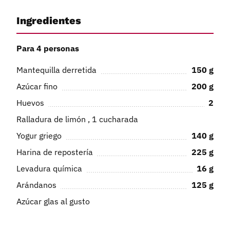
Ingredientes
Para 4 personas
Mantequilla derretida
150
g
Azúcar fino
200
g
Huevos
2
Ralladura de limón , 1 cucharada
Yogur griego
140
g
Harina de repostería
225
g
Levadura química
16
g
Arándanos
125
g
Azúcar glas al gusto