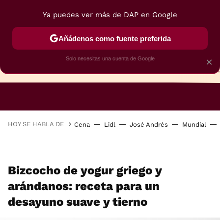
Ya puedes ver más de DAP en Google
Añádenos como fuente preferida
Solo necesitas una cuenta de Google
×
TARTAS
BIZCOCHOS
GALLETAS
HOY SE HABLA DE
Cena
Lidl
José Andrés
Mundial
Bizcocho de yogur griego y
arándanos: receta para un
desayuno suave y tierno