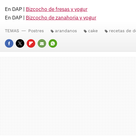
En DAP |
Bizcocho de fresas y yogur
En DAP |
Bizcocho de zanahoria y yogur
TEMAS
Postres
arandanos
cake
recetas de 
FACEBOOK
TWITTER
FLIPBOARD
E-
WHATSAPP
MAIL