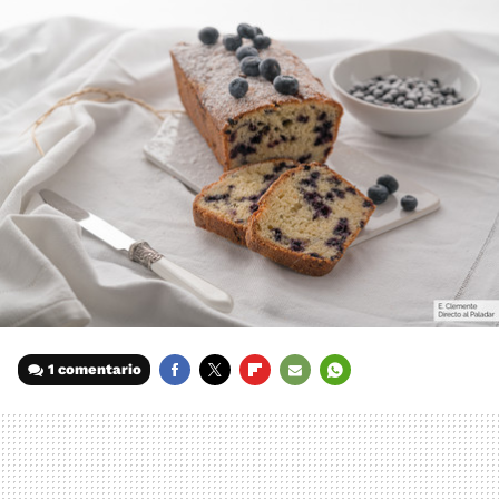
1 comentario
FACEBOOK
TWITTER
FLIPBOARD
E-
WHATSAPP
MAIL