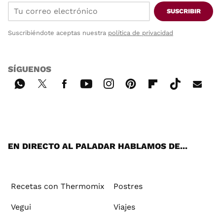
SUSCRIBIR
Suscribiéndote aceptas nuestra
política de privacidad
SÍGUENOS
Wh
Twi
Fac
You
Inst
Pint
Flip
Tikt
E-
ats
tter
ebo
tub
agr
ere
boa
ok
mai
App
ok
e
am
st
rd
l
EN DIRECTO AL PALADAR HABLAMOS DE...
Recetas con Thermomix
Postres
Vegui
Viajes