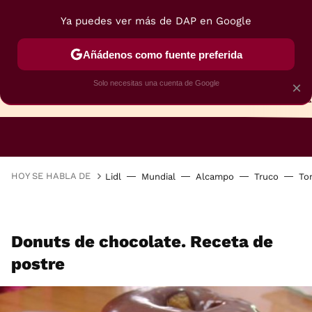
Ya puedes ver más de DAP en Google
Añádenos como fuente preferida
Solo necesitas una cuenta de Google
×
TARTAS
BIZCOCHOS
GALLETAS
HOY SE HABLA DE
Lidl
Mundial
Alcampo
Truco
To
Donuts de chocolate. Receta de
postre