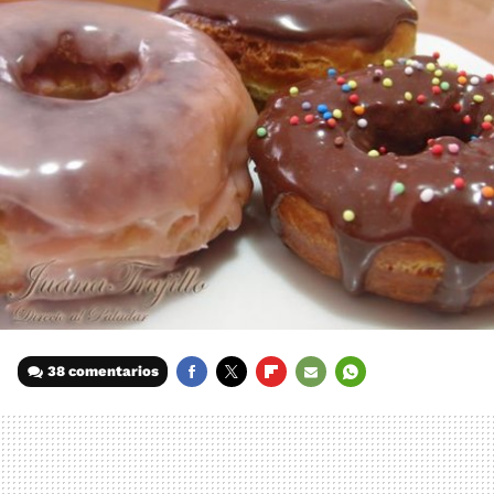
38 comentarios
FACEBOOK
TWITTER
FLIPBOARD
E-
WHATSAPP
MAIL