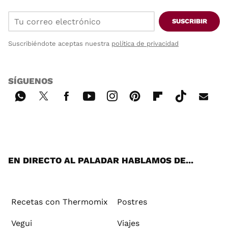
SUSCRIBIR
Suscribiéndote aceptas nuestra
política de privacidad
SÍGUENOS
Wh
Twi
Fac
You
Inst
Pint
Flip
Tikt
E-
ats
tter
ebo
tub
agr
ere
boa
ok
mai
App
ok
e
am
st
rd
l
EN DIRECTO AL PALADAR HABLAMOS DE...
Recetas con Thermomix
Postres
Vegui
Viajes