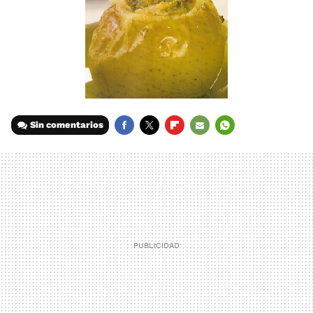
Sin comentarios
FACEBOOK
TWITTER
FLIPBOARD
E-
WHATSAPP
MAIL