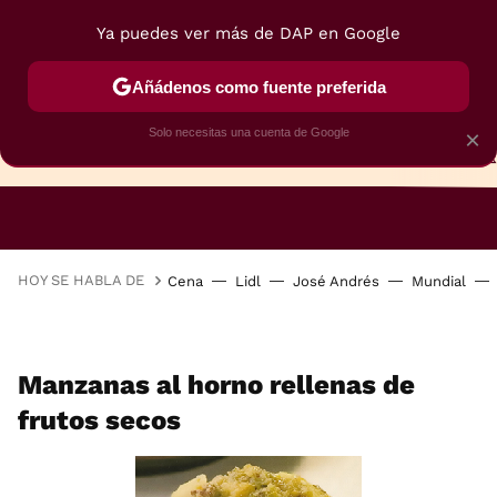
Ya puedes ver más de DAP en Google
Añádenos como fuente preferida
Solo necesitas una cuenta de Google
×
TARTAS
BIZCOCHOS
GALLETAS
HOY SE HABLA DE
Cena
Lidl
José Andrés
Mundial
Manzanas al horno rellenas de
frutos secos