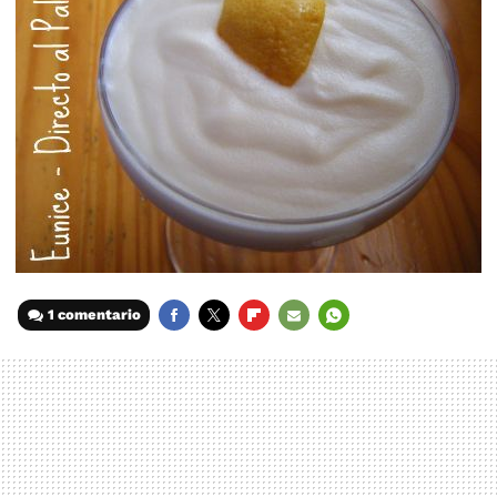
1 comentario
FACEBOOK
TWITTER
FLIPBOARD
E-
WHATSAPP
MAIL