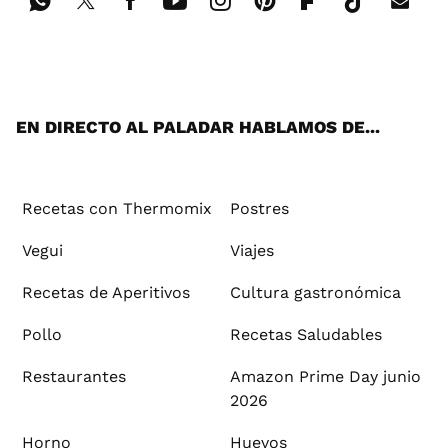
Wh
Twi
Fac
You
Inst
Pint
Flip
Tikt
E-
ats
tter
ebo
tub
agr
ere
boa
ok
mai
App
ok
e
am
st
rd
l
EN DIRECTO AL PALADAR HABLAMOS DE...
Recetas con Thermomix
Postres
Vegui
Viajes
Recetas de Aperitivos
Cultura gastronómica
Pollo
Recetas Saludables
Restaurantes
Amazon Prime Day junio
2026
Horno
Huevos