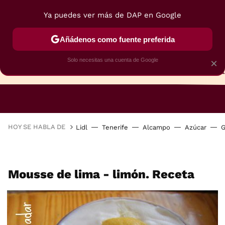
Ya puedes ver más de DAP en Google
Añádenos como fuente preferida
Solo necesitas una cuenta de Google
×
TARTAS
BIZCOCHOS
GALLETAS
HOY SE HABLA DE
Lidl
Tenerife
Alcampo
Azúcar
G
Mousse de lima - limón. Receta