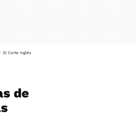
El Corte Inglés
as de
ás