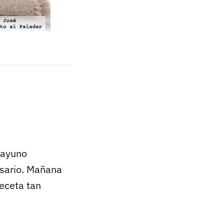
sayuno
esario. Mañana
eceta tan