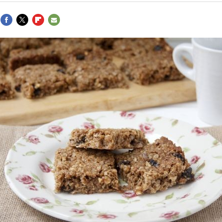
FACEBOOK
TWITTER
FLIPBOARD
E-
MAIL