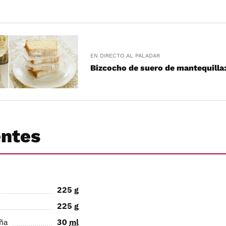
EN DIRECTO AL PALADAR
Bizcocho de suero de mantequilla:
entes
225
g
225
g
aña
30
ml