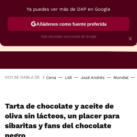
Ya puedes ver más de DAP en Google
Añádenos como fuente preferida
Solo necesitas una cuenta de Google
×
TARTAS
BIZCOCHOS
GALLETAS
HOY SE HABLA DE
Cena
Lidl
José Andrés
Mundial
Tarta de chocolate y aceite de
oliva sin lácteos, un placer para
sibaritas y fans del chocolate
negro