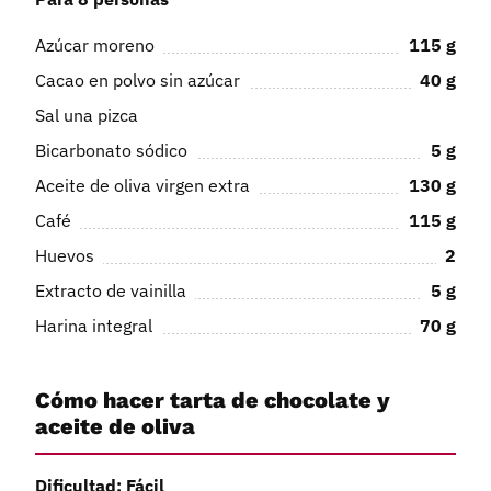
Azúcar moreno
115
g
Cacao en polvo sin azúcar
40
g
Sal una pizca
Bicarbonato sódico
5
g
Aceite de oliva virgen extra
130
g
Café
115
g
Huevos
2
Extracto de vainilla
5
g
Harina integral
70
g
Cómo hacer tarta de chocolate y
aceite de oliva
Dificultad: Fácil