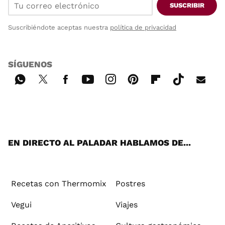
SUSCRIBIR
Suscribiéndote aceptas nuestra
política de privacidad
SÍGUENOS
Wh
Twi
Fac
You
Inst
Pint
Flip
Tikt
E-
ats
tter
ebo
tub
agr
ere
boa
ok
mai
App
ok
e
am
st
rd
l
EN DIRECTO AL PALADAR HABLAMOS DE...
Recetas con Thermomix
Postres
Vegui
Viajes