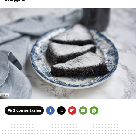
2 comentarios
FACEBOOK
TWITTER
FLIPBOARD
E-
WHATSAPP
MAIL