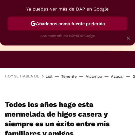
Ya puedes ver más de DAP en Google
Añádenos como fuente preferida
Solo necesitas una cuenta de Google
×
TARTAS
BIZCOCHOS
GALLETAS
HOY SE HABLA DE
Lidl
Tenerife
Alcampo
Azúcar
G
Todos los años hago esta
mermelada de higos casera y
siempre es un éxito entre mis
familiares y amigos