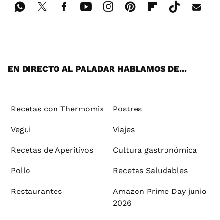
Wh
Twi
Fac
You
Inst
Pint
Flip
Tikt
E-
ats
tter
ebo
tub
agr
ere
boa
ok
mai
App
ok
e
am
st
rd
l
EN DIRECTO AL PALADAR HABLAMOS DE...
Recetas con Thermomix
Postres
Vegui
Viajes
Recetas de Aperitivos
Cultura gastronómica
Pollo
Recetas Saludables
Restaurantes
Amazon Prime Day junio
2026