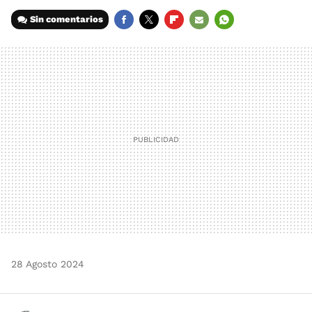
Sin comentarios
FACEBOOK
TWITTER
FLIPBOARD
E-
WHATSAPP
MAIL
28 Agosto 2024