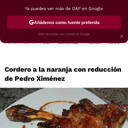
Ya puedes ver más de DAP en Google
MENÚ
NUEVO
Añádenos como fuente preferida
POSTRES
VIAJES
SELECCIÓN
VEGUI
Solo necesitas una cuenta de Google
×
HOY SE HABLA DE
Lidl
Microondas
Huevos
Leche
Cordero a la naranja con reducción
de Pedro Ximénez