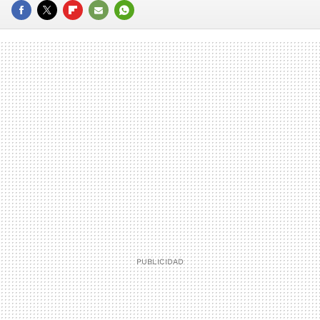
FACEBOOK
TWITTER
FLIPBOARD
E-
WHATSAPP
MAIL