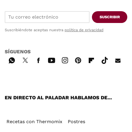
SUSCRIBIR
Suscribiéndote aceptas nuestra
política de privacidad
SÍGUENOS
Wh
Twi
Fac
You
Inst
Pint
Flip
Tikt
E-
ats
tter
ebo
tub
agr
ere
boa
ok
mai
App
ok
e
am
st
rd
l
EN DIRECTO AL PALADAR HABLAMOS DE...
Recetas con Thermomix
Postres