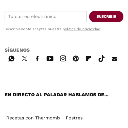
SUSCRIBIR
Suscribiéndote aceptas nuestra
política de privacidad
SÍGUENOS
Wh
Twi
Fac
You
Inst
Pint
Flip
Tikt
E-
ats
tter
ebo
tub
agr
ere
boa
ok
mai
App
ok
e
am
st
rd
l
EN DIRECTO AL PALADAR HABLAMOS DE...
Recetas con Thermomix
Postres