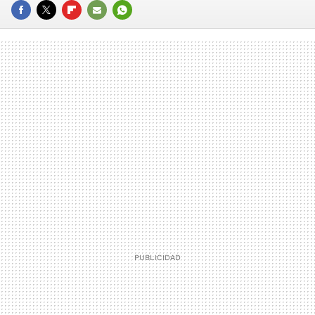
FACEBOOK
TWITTER
FLIPBOARD
E-
WHATSAPP
MAIL