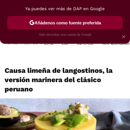
Ya puedes ver más de DAP en Google
MENÚ
NUEVO
Añádenos como fuente preferida
POSTRES
VIAJES
SELECCIÓN
VEGUI
Solo necesitas una cuenta de Google
×
HOY SE HABLA DE
Cena
Lidl
Carrefour
Aire acondicio
Causa limeña de langostinos, la
versión marinera del clásico
peruano