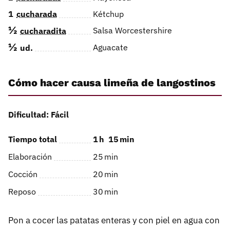
1
cucharada
Kétchup
½
Salsa Worcestershire
cucharadita
½
Aguacate
ud.
Cómo hacer causa limeña de langostinos
Dificultad: Fácil
Tiempo total
1
h
15
min
Elaboración
25
min
Cocción
20
min
Reposo
30
min
Pon a cocer las patatas enteras y con piel en agua con