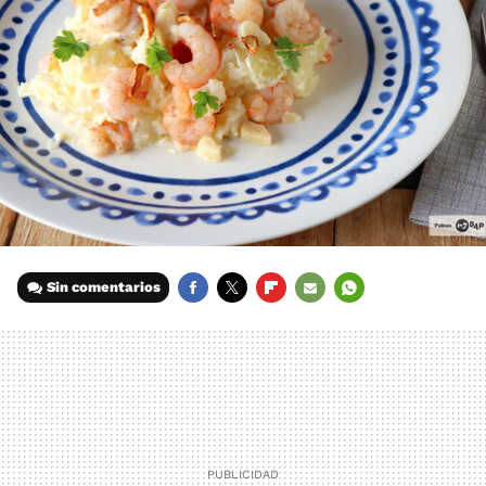
Sin comentarios
FACEBOOK
TWITTER
FLIPBOARD
E-
WHATSAPP
MAIL