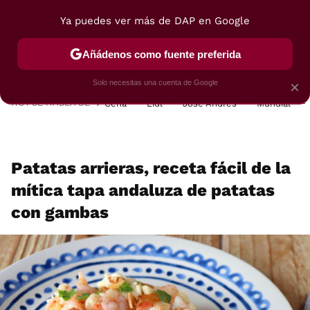
Ya puedes ver más de DAP en Google
MENÚ
NUEVO
Añádenos como fuente preferida
POSTRES
VIAJES
SELECCIÓN
VEGUI
Solo necesitas una cuenta de Google
×
HOY SE HABLA DE
Cena
Lidl
José Andrés
Mundial
Patatas arrieras, receta fácil de la
mítica tapa andaluza de patatas
con gambas