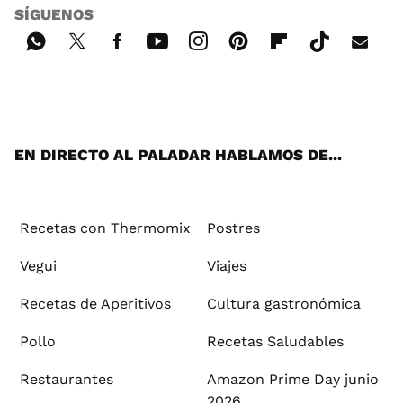
SÍGUENOS
Wh
Twi
Fac
You
Inst
Pint
Flip
Tikt
E-
ats
tter
ebo
tub
agr
ere
boa
ok
mai
App
ok
e
am
st
rd
l
EN DIRECTO AL PALADAR HABLAMOS DE...
Recetas con Thermomix
Postres
Vegui
Viajes
Recetas de Aperitivos
Cultura gastronómica
Pollo
Recetas Saludables
Restaurantes
Amazon Prime Day junio
2026