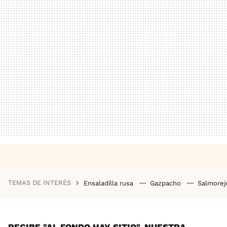
TEMAS DE INTERÉS
Ensaladilla rusa
Gazpacho
Salmore