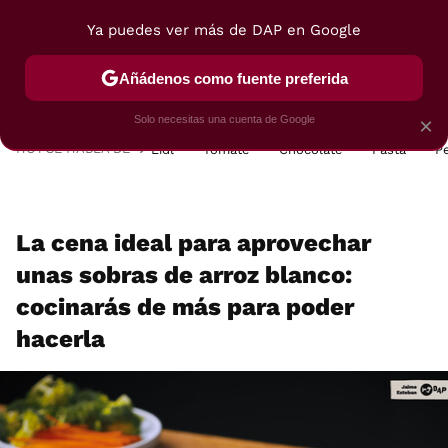
Ya puedes ver más de DAP en Google
MENÚ
NUEVO
Añádenos como fuente preferida
POSTRES
VIAJES
SELECCIÓN
VEGUI
Solo necesitas una cuenta de Google
×
HOY SE HABLA DE
Lidl
Tomate
Chocolate
Pasta
P
La cena ideal para aprovechar
unas sobras de arroz blanco:
cocinarás de más para poder
hacerla