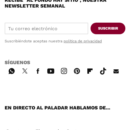
RECIBE "AL FONDO HAY SITIO", NUESTRA
NEWSLETTER SEMANAL
SUSCRIBIR
Suscribiéndote aceptas nuestra
política de privacidad
SÍGUENOS
Wh
Twi
Fac
You
Inst
Pint
Flip
Tikt
E-
ats
tter
ebo
tub
agr
ere
boa
ok
mai
App
ok
e
am
st
rd
l
EN DIRECTO AL PALADAR HABLAMOS DE...