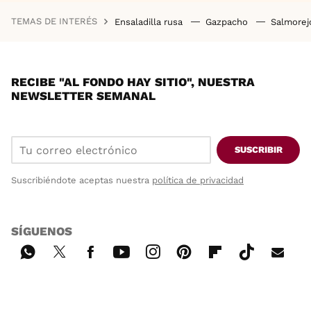
TEMAS DE INTERÉS
Ensaladilla rusa
Gazpacho
Salmore
RECIBE "AL FONDO HAY SITIO", NUESTRA
NEWSLETTER SEMANAL
SUSCRIBIR
Suscribiéndote aceptas nuestra
política de privacidad
SÍGUENOS
Wh
Twi
Fac
You
Inst
Pint
Flip
Tikt
E-
ats
tter
ebo
tub
agr
ere
boa
ok
mai