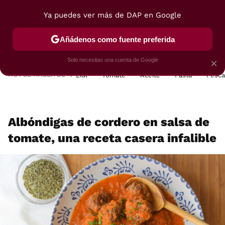
Ya puedes ver más de DAP en Google
MENÚ
NUEVO
Añádenos como fuente preferida
POSTRES
VIAJES
SELECCIÓN
VEGUI
Solo necesitas una cuenta de Google
×
HOY SE HABLA DE
Lidl
Tomate
Aceite
Pasta
Pesc
Albóndigas de cordero en salsa de
tomate, una receta casera infalible