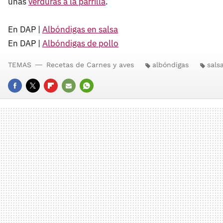
unas
verduras a la parrilla
.
En DAP |
Albóndigas en salsa
En DAP |
Albóndigas de pollo
TEMAS
Recetas de Carnes y aves
albóndigas
sals
FACEBOOK
TWITTER
FLIPBOARD
E-
WHATSAPP
MAIL