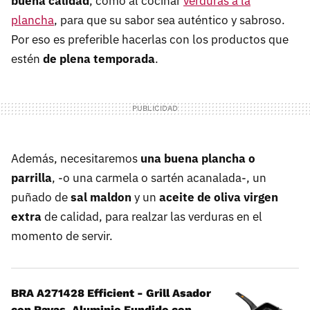
buena calidad
, como al cocinar
verduras a la
plancha
, para que su sabor sea auténtico y sabroso.
Por eso es preferible hacerlas con los productos que
estén
de plena temporada
.
Además, necesitaremos
una buena plancha o
parrilla
, -o una carmela o sartén acanalada-, un
puñado de
sal maldon
y un
aceite de oliva virgen
extra
de calidad, para realzar las verduras en el
momento de servir.
BRA A271428 Efficient - Grill Asador
con Rayas, Aluminio Fundido con