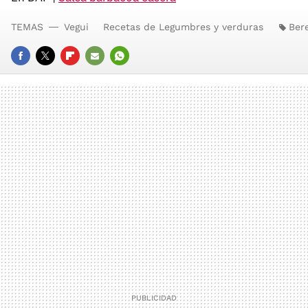
TEMAS
Vegui
Recetas de Legumbres y verduras
Ber
FACEBOOK
TWITTER
FLIPBOARD
E-
WHATSAPP
MAIL