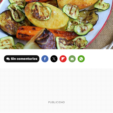
Sin comentarios
FACEBOOK
TWITTER
FLIPBOARD
E-
WHATSAPP
MAIL