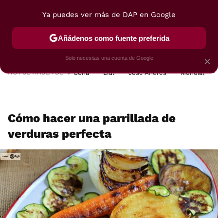
Ya puedes ver más de DAP en Google
MENÚ
NUEVO
Añádenos como fuente preferida
POSTRES
VIAJES
SELECCIÓN
VEGUI
Solo necesitas una cuenta de Google
×
HOY SE HABLA DE
Cena
Lidl
José Andrés
Mundial
Cómo hacer una parrillada de
verduras perfecta