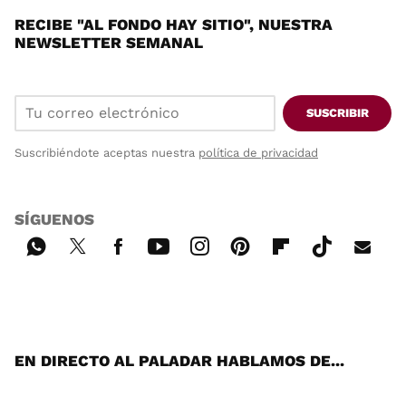
RECIBE "AL FONDO HAY SITIO", NUESTRA
NEWSLETTER SEMANAL
SUSCRIBIR
Suscribiéndote aceptas nuestra
política de privacidad
SÍGUENOS
Wh
Twi
Fac
You
Inst
Pint
Flip
Tikt
E-
ats
tter
ebo
tub
agr
ere
boa
ok
mai
App
ok
e
am
st
rd
l
EN DIRECTO AL PALADAR HABLAMOS DE...