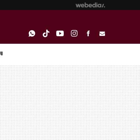
I
WHATSAPP
TIKTOK
YOUTUBE
INSTAGRAM
FACEBOOK
E-
MAIL