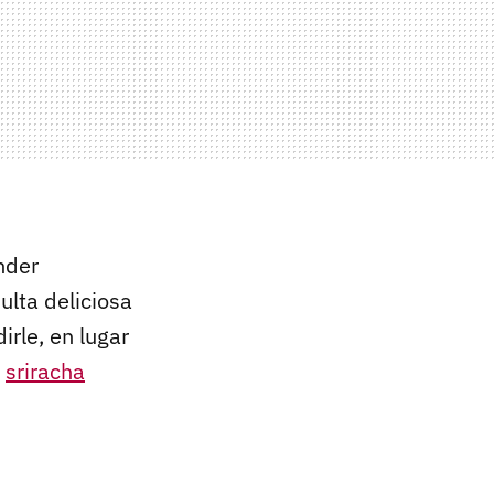
nder
ulta deliciosa
rle, en lugar
e
sriracha