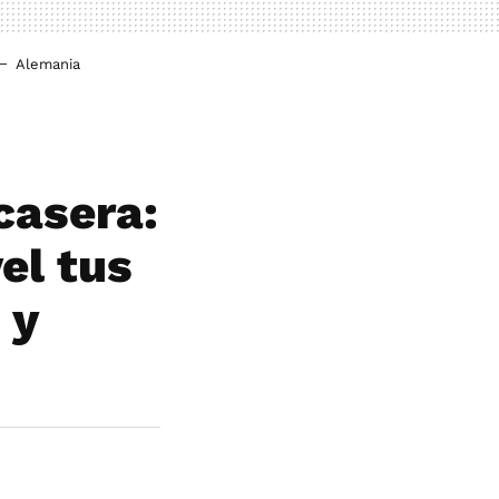
Alemania
casera:
vel tus
 y