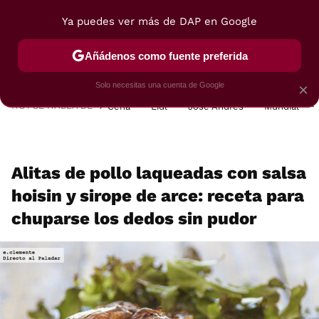
Ya puedes ver más de DAP en Google
MENÚ
NUEVO
Añádenos como fuente preferida
POSTRES
VIAJES
SELECCIÓN
VEGUI
Solo necesitas una cuenta de Google
×
HOY SE HABLA DE
Cena
Lidl
José Andrés
Mundial
Alitas de pollo laqueadas con salsa
hoisin y sirope de arce: receta para
chuparse los dedos sin pudor