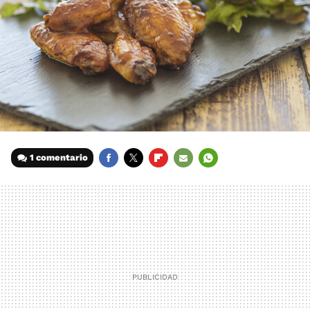
1 comentario
FACEBOOK
TWITTER
FLIPBOARD
E-
WHATSAPP
MAIL