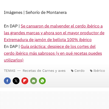
Imágenes | Señorío de Montanera
En DAP |
Se cansaron de malvender el cerdo ibérico a
las grandes marcas y ahora son el mayor productor de
Extremadura de jamón de bellota 100% ibérico
En DAP |
Guía práctica: despiece de los cortes del
cerdo ibérico más sabrosos (y en qué recetas puedes
utilizarlos)
TEMAS
Recetas de Carnes y aves
Cerdo
ibérico
FACEBOOK
TWITTER
FLIPBOARD
E-
WHATSAPP
MAIL