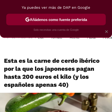
Ya puedes ver más de DAP en Google
MENÚ
NUEVO
Añádenos como fuente preferida
POSTRES
VIAJES
SELECCIÓN
VEGUI
Solo necesitas una cuenta de Google
×
HOY SE HABLA DE
Lidl
Tomate
Aceite
Pasta
Pesc
Esta es la carne de cerdo ibérico
por la que los japoneses pagan
hasta 200 euros el kilo (y los
españoles apenas 40)