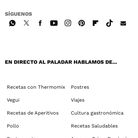
SÍGUENOS
Wh
Twi
Fac
You
Inst
Pint
Flip
Tikt
E-
ats
tter
ebo
tub
agr
ere
boa
ok
mai
App
ok
e
am
st
rd
l
EN DIRECTO AL PALADAR HABLAMOS DE...
Recetas con Thermomix
Postres
Vegui
Viajes
Recetas de Aperitivos
Cultura gastronómica
Pollo
Recetas Saludables